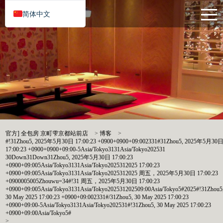
简体中文
官方] 全包房 京町雫京都站前店
>
博客
>
#!31Zhou5, 2025年5月30日 17:00:23 +0900+0900+09:002331#31Zhou5, 2025年5月30
17:00:23 +0900+0900+09:00-5Asia/Tokyo3131Asia/Tokyo202531
30Down31Down31Zhou5, 2025年5月30日 17:00:23
+0900+09:005Asia/Tokyo3131Asia/Tokyo2025312025 17:00:23
+0900+09:005Asia/Tokyo3131Asia/Tokyo2025312025 周五，2025年5月30日 17:00:23
+0900005005Zhouwu=34#!31 周五，2025年5月30日 17:00:23
+0900+09:005Asia/Tokyo3131Asia/Tokyo202531202509:00Asia/Tokyo5#2025#!31Zhou5
30 May 2025 17:00:23 +0900+09:002331#/31Zhou5, 30 May 2025 17:00:23
+0900+09:00-5Asia/Tokyo3131Asia/Tokyo202531#!31Zhou5, 30 May 2025 17:00:23
+0900+09:00Asia/Tokyo5#
>