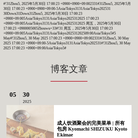
#!31Zhou5, 2025年5月30日 17:00:23 +0900+0900+09:002331#31Zhou5, 2025年5月
30日 17:00:23 +0900+0900+09:00-5Asia/Tokyo3131Asia/Tokyo202531
30Down31Down31Zhou5, 2025年5月30日 17:00:23
+0900+09:005Asia/Tokyo3131Asia/Tokyo2025312025 17:00:23
+0900+09:005Asia/Tokyo3131Asia/Tokyo2025312025 周五，2025年5月30日
17:00:23 +0900005005Zhouwu=33#!31 周五，2025年5月30日 17:00:23
+0900+09:005Asia/Tokyo3131Asia/Tokyo202531202509:00Asia/Tokyo5#5
May#!31Zhou5, 30 May 2025 17:00:23 +0900+0900+09:002331#/31Zhou5, 30 May
2025 17:00:23 +0900+09:00-5Asia/Tokyo3131Asia/Tokyo202531#!31Zhou5, 30 May
2025 17:00:23 +0900+09:00Asia/Tokyo5#
博客文章
05
30
2025
成人饮酒聚会的完美菜单 | 所有
包房 Kyomachi SHIZUKU Kyoto
Ekimae