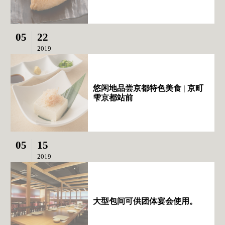
05
22
2019
悠闲地品尝京都特色美食 | 京町
雫京都站前
05
15
2019
大型包间可供团体宴会使用。