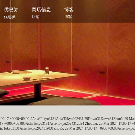
优惠券
商店信息
博客
优惠券
店铺
博客
17:00:17 +0900+09:00-5Asia/Tokyo3131Asia/Tokyo202431 29Down31Down31Zhou5, 29 Ma
:17 +0900+09:005Asia/Tokyo3131Asia/Tokyo2024312024 Zhouwu, 29 Mar 2024 17:00:17 
sia/Tokyo3131Asia/Tokyo202431#!31Zhou5, 29 Mar 2024 17:00:17 +0900+09:00Asia/Tokyo