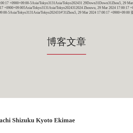
17:00:17 +0900+09:00-5Asia/Tokyo3131Asia/Tokyo202431 29Down31Down31Zhou5, 29 Ma
:17 +0900+09:005Asia/Tokyo3131Asia/Tokyo2024312024 Zhouwu, 29 Mar 2024 17:00:17 
0+09:00-5Asia/Tokyo3131Asia/Tokyo202431#!31Zhou5, 29 Mar 2024 17:00:17 +0900+09:
博客文章
i Shizuku Kyoto Ekimae