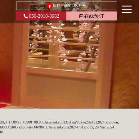
p
物有所值的 DK 积分
050-2018-8982
在线预订
r2024 17:00:17 +0900+09:005Asia/Tokyo3131Asia/Tokyo2024312024 Zhouwu,
+0900005003 Zhouwu=34#!09:00Asia/Tokyo3#2024#!31Zhou5, 29 Mar 2024
3#