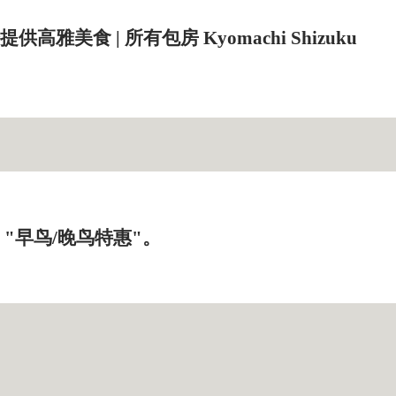
高雅美食 | 所有包房 Kyomachi Shizuku
"早鸟/晚鸟特惠"。