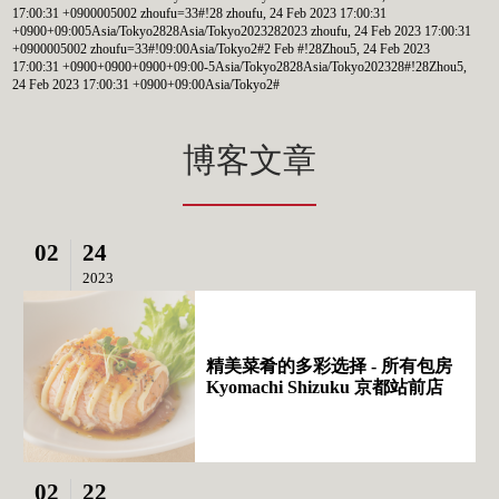
17:00:31 +0900005002 zhoufu=33#!28 zhoufu, 24 Feb 2023 17:00:31
+0900+09:005Asia/Tokyo2828Asia/Tokyo2023282023 zhoufu, 24 Feb 2023 17:00:31
+0900005002 zhoufu=33#!09:00Asia/Tokyo2#2 Feb #!28Zhou5, 24 Feb 2023
17:00:31 +0900+0900+0900+09:00-5Asia/Tokyo2828Asia/Tokyo202328#!28Zhou5,
24 Feb 2023 17:00:31 +0900+09:00Asia/Tokyo2#
博客文章
02
24
2023
精美菜肴的多彩选择 - 所有包房
Kyomachi Shizuku 京都站前店
02
22