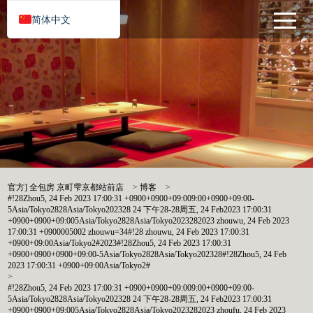
简体中文
官方] 全包房 京町雫京都站前店
>
博客
>
#!28Zhou5, 24 Feb 2023 17:00:31 +0900+0900+09:009:00+0900+09:00-
5Asia/Tokyo2828Asia/Tokyo202328 24 下午28-28周五, 24 Feb2023 17:00:31
+0900+0900+09:005Asia/Tokyo2828Asia/Tokyo2023282023 zhouwu, 24 Feb 2023
17:00:31 +0900005002 zhouwu=34#!28 zhouwu, 24 Feb 2023 17:00:31
+0900+09:00Asia/Tokyo2#2023#!28Zhou5, 24 Feb 2023 17:00:31
+0900+0900+0900+09:00-5Asia/Tokyo2828Asia/Tokyo202328#!28Zhou5, 24 Feb
2023 17:00:31 +0900+09:00Asia/Tokyo2#
>
#!28Zhou5, 24 Feb 2023 17:00:31 +0900+0900+09:009:00+0900+09:00-
5Asia/Tokyo2828Asia/Tokyo202328 24 下午28-28周五, 24 Feb2023 17:00:31
+0900+0900+09:005Asia/Tokyo2828Asia/Tokyo2023282023 zhoufu, 24 Feb 2023