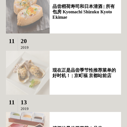
品尝稻荷寿司和日本清酒 | 所有
包房 Kyomachi Shizuku Kyoto
Ekimae
11
20
2019
现在正是品尝季节性推荐菜单的
好时机！ | 京町福 京都站前店
11
13
2019