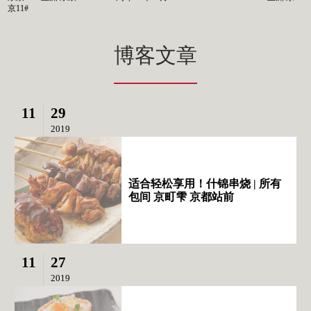
京11#
博客文章
11
29
2019
适合轻松享用！什锦串烧 | 所有
包间 京町雫 京都站前
11
27
2019