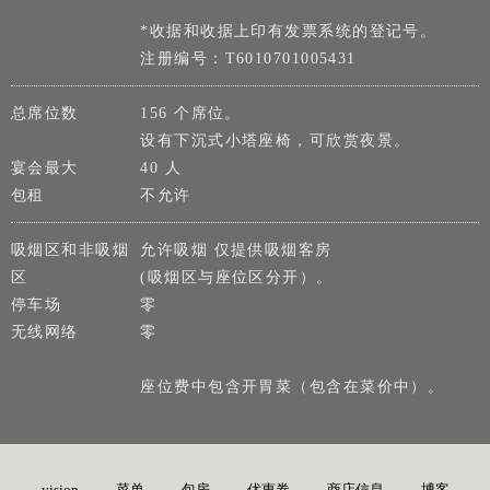
*收据和收据上印有发票系统的登记号。
注册编号：T6010701005431
总席位数
156 个席位。
设有下沉式小塔座椅，可欣赏夜景。
宴会最大
40 人
包租
不允许
吸烟区和非吸烟
允许吸烟 仅提供吸烟客房
区
(吸烟区与座位区分开）。
停车场
零
无线网络
零
座位费中包含开胃菜（包含在菜价中）。