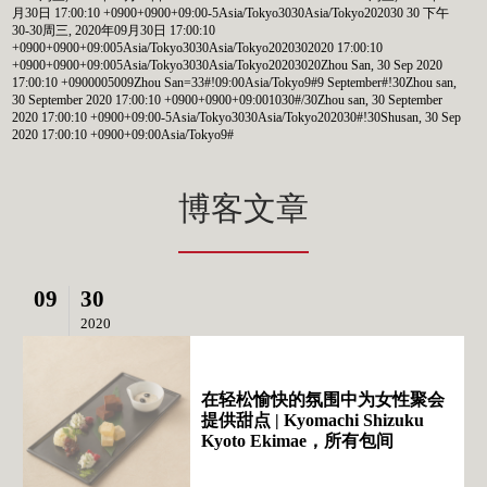
月30日 17:00:10 +0900+0900+09:00-5Asia/Tokyo3030Asia/Tokyo202030 30 下午
30-30周三, 2020年09月30日 17:00:10
+0900+0900+09:005Asia/Tokyo3030Asia/Tokyo2020302020 17:00:10
+0900+0900+09:005Asia/Tokyo3030Asia/Tokyo20203020Zhou San, 30 Sep 2020
17:00:10 +0900005009Zhou San=33#!09:00Asia/Tokyo9#9 September#!30Zhou san,
30 September 2020 17:00:10 +0900+0900+09:001030#/30Zhou san, 30 September
2020 17:00:10 +0900+09:00-5Asia/Tokyo3030Asia/Tokyo202030#!30Shusan, 30 Sep
2020 17:00:10 +0900+09:00Asia/Tokyo9#
博客文章
09
30
2020
在轻松愉快的氛围中为女性聚会
提供甜点 | Kyomachi Shizuku
Kyoto Ekimae，所有包间