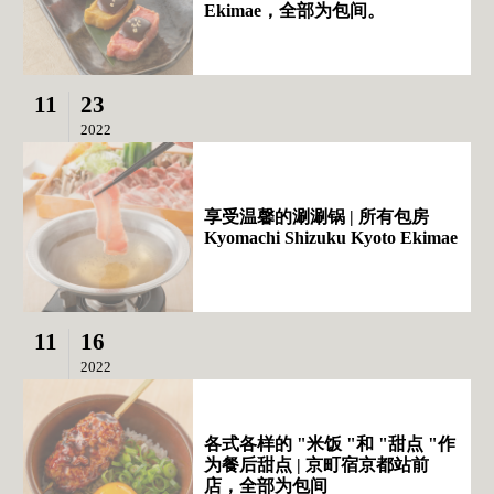
Ekimae，全部为包间。
11
23
2022
享受温馨的涮涮锅 | 所有包房
Kyomachi Shizuku Kyoto Ekimae
11
16
2022
各式各样的 "米饭 "和 "甜点 "作
为餐后甜点 | 京町宿京都站前
店，全部为包间