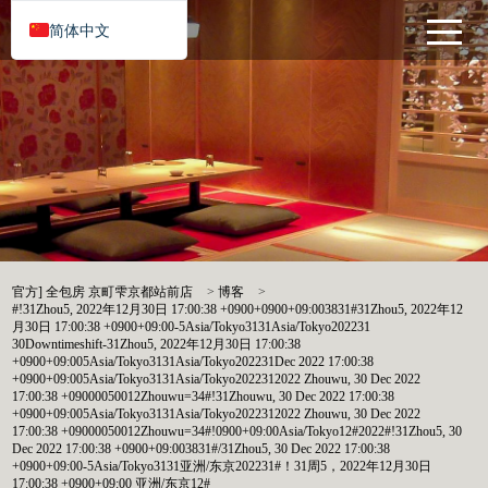
简体中文
官方] 全包房 京町雫京都站前店
>
博客
>
#!31Zhou5, 2022年12月30日 17:00:38 +0900+0900+09:003831#31Zhou5, 2022年12
月30日 17:00:38 +0900+09:00-5Asia/Tokyo3131Asia/Tokyo202231
30Downtimeshift-31Zhou5, 2022年12月30日 17:00:38
+0900+09:005Asia/Tokyo3131Asia/Tokyo202231Dec 2022 17:00:38
+0900+09:005Asia/Tokyo3131Asia/Tokyo2022312022 Zhouwu, 30 Dec 2022
17:00:38 +09000050012Zhouwu=34#!31Zhouwu, 30 Dec 2022 17:00:38
+0900+09:005Asia/Tokyo3131Asia/Tokyo2022312022 Zhouwu, 30 Dec 2022
17:00:38 +09000050012Zhouwu=34#!0900+09:00Asia/Tokyo12#2022#!31Zhou5, 30
Dec 2022 17:00:38 +0900+09:003831#/31Zhou5, 30 Dec 2022 17:00:38
+0900+09:00-5Asia/Tokyo3131亚洲/东京202231#！31周5，2022年12月30日
17:00:38 +0900+09:00 亚洲/东京12#