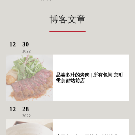
博客文章
12
30
2022
品尝多汁的烤肉 | 所有包间 京町
雫京都站前店
12
28
2022