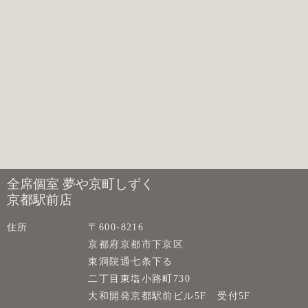
全席個室 夢や京町しずく
京都駅前店
住所
〒600-8216
京都府京都市下京区
東洞院通七条下る
二丁目東塩小路町730
大和開発京都駅前ビル5F 受付5F