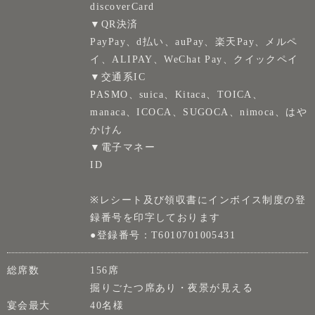
discoverCard
▼QR決済
PayPay、d払い、auPay、楽天Pay、メルペ
イ、ALIPAY、WeChat Pay、クイックペイ
▼交通系IC
PASMO、suica、Kitaca、TOICA、
manaca、ICOCA、SUGOCA、nimoca、はや
かけん
▼電子マネー
ID
※レシート及び領収書にインボイス制度の登
録番号を印字しております
●登録番号：T6010701005431
総席数
156席
掘りごたつ席あり・夜景が見える
宴会最大
40名様