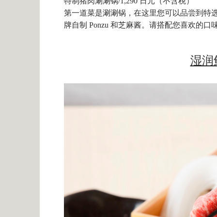
特制猪肉涮涮锅/1,290 日元（不含税）
第一道菜是涮涮锅，在这里您可以品尝到特
牌自制 Ponzu 和芝麻酱。请搭配您喜欢的口
湿润