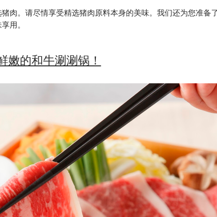
选猪肉。请尽情享受精选猪肉原料本身的美味。我们还为您准备
味享用。
鲜嫩的和牛涮涮锅！