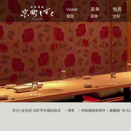
vision
菜单
包房
视觉
菜单
空间
官方] 全包房 京町雫京都站前店
>
博客
>
特制猪肉和和牛！涮涮锅 "在 Kyomach