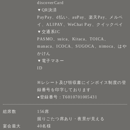
discoverCard
▼QR決済
PayPay、d払い、auPay、楽天Pay、メルペ
イ、ALIPAY、WeChat Pay、クイックペイ
▼交通系IC
PASMO、suica、Kitaca、TOICA、
manaca、ICOCA、SUGOCA、nimoca、はや
かけん
▼電子マネー
ID
※レシート及び領収書にインボイス制度の登
録番号を印字しております
●登録番号：T6010701005431
総席数
156席
掘りごたつ席あり・夜景が見える
宴会最大
40名様