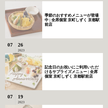
季節のおすすめメニューが登場
中 | 全席個室 京町しずく 京都駅
前店
07
26
2023
記念日のお祝いにご利用いただ
けるサプライズメニュー | 全席
個室 京町しずく 京都駅前店
07
19
2023