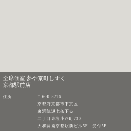
全席個室 夢や京町しずく
京都駅前店
住所
〒600-8216
京都府京都市下京区
東洞院通七条下る
二丁目東塩小路町730
大和開発京都駅前ビル5F 受付5F