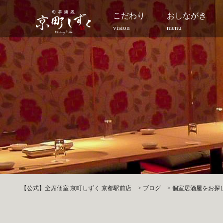
こだわり
おしながき
vision
menu
【公式】全席個室 京町しずく 京都駅前店
>
ブログ
>
個室居酒屋をお探し