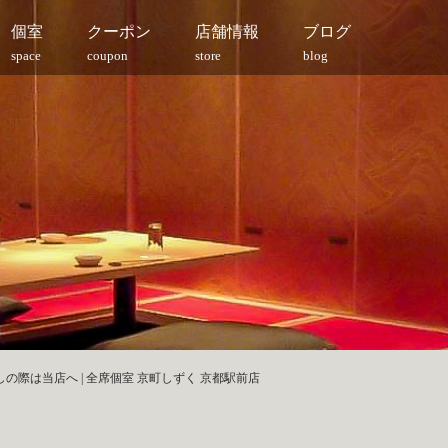
個室
クーポン
店舗情報
ブログ
space
coupon
store
blog
の際は当店へ | 全席個室 京町しずく 京都駅前店