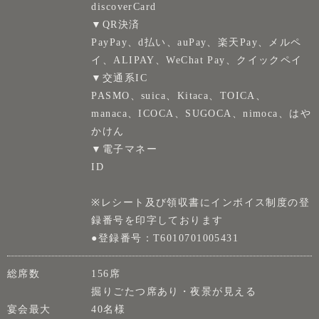
discoverCard
▼QR決済
PayPay、d払い、auPay、楽天Pay、メルペ
イ、ALIPAY、WeChat Pay、クイックペイ
▼交通系IC
PASMO、suica、Kitaca、TOICA、
manaca、ICOCA、SUGOCA、nimoca、はや
かけん
▼電子マネー
ID
※レシート及び領収書にインボイス制度の登
録番号を印字しております
●登録番号：T6010701005431
総席数
156席
掘りごたつ席あり・夜景が見える
宴会最大
40名様