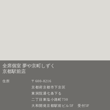
全席個室 夢や京町しずく
京都駅前店
住所
〒600-8216
京都府京都市下京区
東洞院通七条下る
二丁目東塩小路町730
大和開発京都駅前ビル5F 受付5F