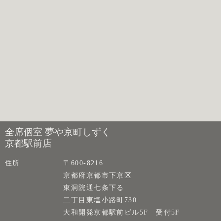
全席個室 夢や京町しずく
京都駅前店
住所
〒600-8216
京都府京都市下京区
東洞院通七条下る
二丁目東塩小路町730
大和開発京都駅前ビル5F 受付5F