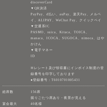
discoverCard
▼QR決済
PayPay、d払い、auPay、楽天Pay、メルペ
イ、ALIPAY、WeChat Pay、クイックペイ
▼交通系IC
PASMO、suica、Kitaca、TOICA、
manaca、ICOCA、SUGOCA、nimoca、はや
かけん
▼電子マネー
ID
※レシート及び領収書にインボイス制度の登
録番号を印字しております
●登録番号：T6010701005431
総席数
156席
掘りごたつ席あり・夜景が見える
宴会最大
40名様