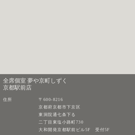
全席個室 夢や京町しずく
京都駅前店
住所
〒600-8216
京都府京都市下京区
東洞院通七条下る
二丁目東塩小路町730
大和開発京都駅前ビル5F 受付5F