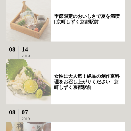
季節限定のおいしさで夏を満喫
| 京町しずく京都駅前
08
14
2019
女性に大人気！絶品の創作京料
理をお召し上がりください | 京
町しずく京都駅前
08
07
2019