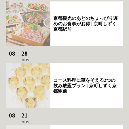
京都観光のあとのちょっぴり遅
めのお食事がお得 | 京町しずく
京都駅前
08
28
2019
コース料理に華をそえる2つの
飲み放題プラン | 京町しずく京
都駅前
08
21
2019