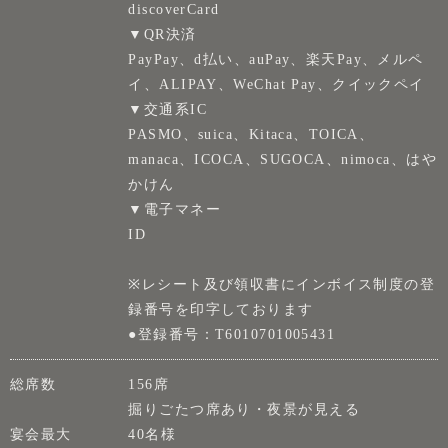
discoverCard
▼QR決済
PayPay、d払い、auPay、楽天Pay、メルペ
イ、ALIPAY、WeChat Pay、クイックペイ
▼交通系IC
PASMO、suica、Kitaca、TOICA、
manaca、ICOCA、SUGOCA、nimoca、はや
かけん
▼電子マネー
ID
※レシート及び領収書にインボイス制度の登
録番号を印字しております
●登録番号：T6010701005431
総席数
156席
掘りごたつ席あり・夜景が見える
宴会最大
40名様