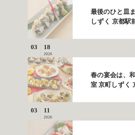
最後のひと皿ま
しずく 京都駅
03
18
2026
春の宴会は、和
室 京町しずく
03
11
2026