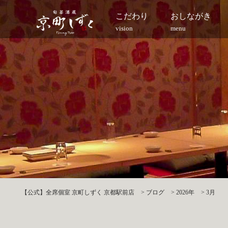
こだわり
おしながき
vision
menu
【公式】全席個室 京町しずく 京都駅前店
>
ブログ
>
2026年
>
3月