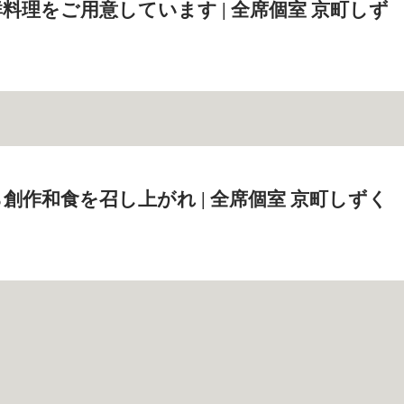
料理をご用意しています | 全席個室 京町しず
創作和食を召し上がれ | 全席個室 京町しずく