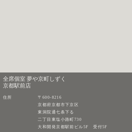
全席個室 夢や京町しずく
京都駅前店
住所
〒600-8216
京都府京都市下京区
東洞院通七条下る
二丁目東塩小路町730
大和開発京都駅前ビル5F 受付5F