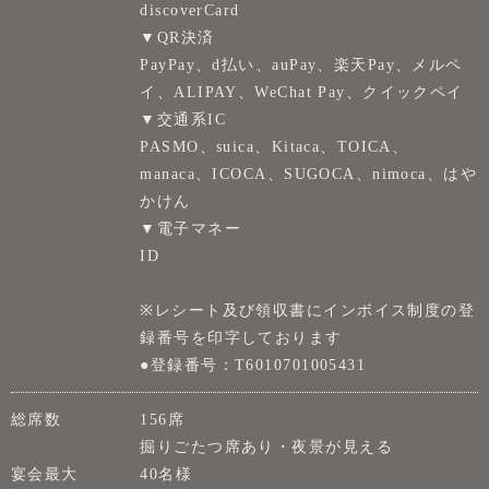
discoverCard
▼QR決済
PayPay、d払い、auPay、楽天Pay、メルペ
イ、ALIPAY、WeChat Pay、クイックペイ
▼交通系IC
PASMO、suica、Kitaca、TOICA、
manaca、ICOCA、SUGOCA、nimoca、はや
かけん
▼電子マネー
ID
※レシート及び領収書にインボイス制度の登
録番号を印字しております
●登録番号：T6010701005431
総席数
156席
掘りごたつ席あり・夜景が見える
宴会最大
40名様