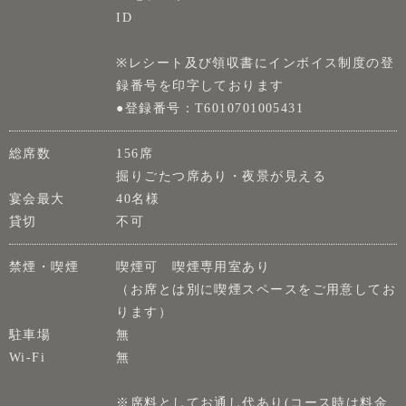
ID
※レシート及び領収書にインボイス制度の登
録番号を印字しております
●登録番号：T6010701005431
総席数
156席
掘りごたつ席あり・夜景が見える
宴会最大
40名様
貸切
不可
禁煙・喫煙
喫煙可 喫煙専用室あり
（お席とは別に喫煙スペースをご用意してお
ります）
駐車場
無
Wi-Fi
無
※席料としてお通し代あり(コース時は料金