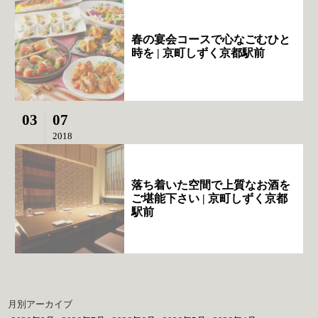
春の宴会コースで心なごむひと
時を | 京町しずく京都駅前
03
07
2018
落ち着いた空間で上質なお酒を
ご堪能下さい | 京町しずく京都
駅前
月別アーカイブ