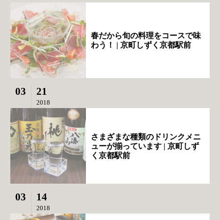
春だから旬の料理をコースで味
わう！ | 京町しずく京都駅前
03
21
2018
さまざまな種類のドリンクメニ
ューが揃っています | 京町しず
く京都駅前
03
14
2018