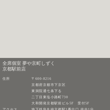
全席個室 夢や京町しずく
京都駅前店
住所
〒600-8216
京都府京都市下京区
東洞院通七条下る
二丁目東塩小路町730
大和開発京都駅前ビル5F 受付5F
アクセス
地下鉄烏丸線京都駅1番出口 徒歩1分