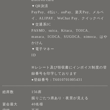
▼QR決済
PayPay、d払い、auPay、楽天Pay、メルペ
イ、ALIPAY、WeChat Pay、クイックペイ
▼交通系IC
PASMO、suica、Kitaca、TOICA、
manaca、ICOCA、SUGOCA、nimoca、はや
かけん
▼電子マネー
ID
※レシート及び領収書にインボイス制度の登
録番号を印字しております
●登録番号：T6010701005431
総席数
156席
掘りごたつ席あり・夜景が見える
宴会最大
40名様