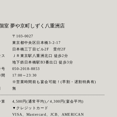
個室 夢や京町しずく
八重洲店
〒103-0027
東京都中央区日本橋3-2-17
日本橋三丁目ビル2F 受付2F
セス
ＪＲ東京駅八重洲北口 徒歩2分
地下鉄日本橋駅B3番出口 徒歩3分
番号
050-2018-8853
時間
17:00～23:30
※営業時間前も宴会可能！(早割・遅割特典有)
日
無
予算
4,500円(通常平均)／4,300円(宴会平均)
▼クレジットカード
VISA、Mastercard、JCB、AMERICAN