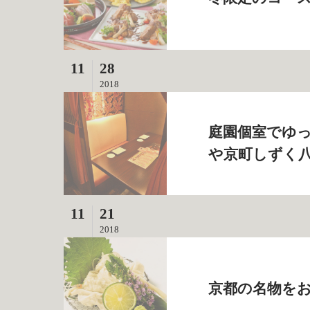
11
28
2018
庭園個室でゆっ
や京町しずく
11
21
2018
京都の名物をお