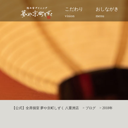
こだわり
おしながき
vision
menu
【公式】全席個室 夢や京町しずく 八重洲店
>
ブログ
>
2018年