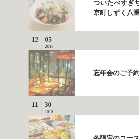
ついたべすぎち
京町しずく八
12
05
2018
忘年会のご予約
11
30
2018
冬限定のコース