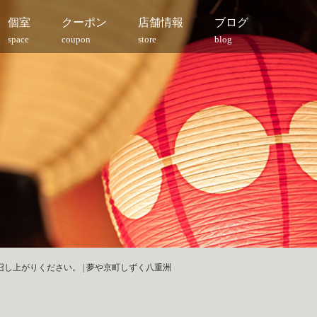
個室
クーポン
店舗情報
ブログ
space
coupon
store
blog
し上がりください。 | 夢や京町しずく八重洲