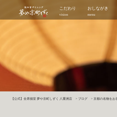
こだわり
おしながき
vision
menu
【公式】全席個室 夢や京町しずく 八重洲店
>
ブログ
>
京都の名物をお召