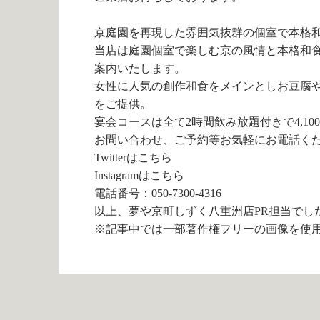
京庭園を再現した雰囲気抜群の個室で本格
当店は庭園個室で楽しむ京の風情と本格和
案内いたします。
女性に人気の創作和食をメインとしお豆腐
をご提供。
宴会コースは全て2時間飲み放題付きで4,10
お問い合わせ、ご予約等お気軽にお電話く
Twitterは
こちら
Instagramは
こちら
電話番号：050-7300-4316
以上、夢や京町しずく八重洲店PR担当でし
※記事中では一部著作権フリーの画像を使