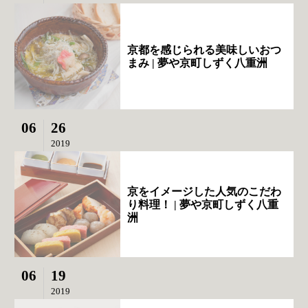
京都を感じられる美味しいおつ
まみ | 夢や京町しずく八重洲
06
26
2019
京をイメージした人気のこだわ
り料理！ | 夢や京町しずく八重
洲
06
19
2019