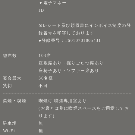
▼電子マネー
ID
※レシート及び領収書にインボイス制度の登
録番号を印字しております
●登録番号：T6010701005431
総席数
103席
座敷席あり・掘りごたつ席あり
座椅子あり・ソファー席あり
宴会最大
36名様
貸切
不可
禁煙・喫煙
喫煙可 喫煙専用室あり
(お席とは別に喫煙スペースをご用意してお
ります)
駐車場
無
Wi-Fi
無