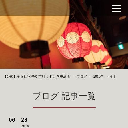
【公式】全席個室 夢や京町しずく 八重洲店
>
ブログ
>
2019年
>
6月
ブログ 記事一覧
06
28
2019