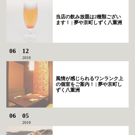
当店の飲み放題は2種類ござい
ます！ | 夢や京町しずく八重洲
06
12
2019
風情が感じられるワンランク上
の個室をご案内！ | 夢や京町し
ずく八重洲
06
05
2019