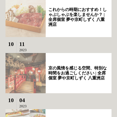
これからの時期におすすめ！し
ゃぶしゃぶを楽しませんか？ |
全席個室 夢や京町しずく 八重
洲店
10
11
2023
京の風情を感じる空間、特別な
時間をお過ごしください | 全席
個室 夢や京町しずく 八重洲店
10
04
2023