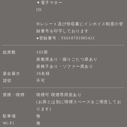
▼電子マネー
ID
※レシート及び領収書にインボイス制度の登
録番号を印字しております
●登録番号：T6010701005431
総席数
103席
座敷席あり・掘りごたつ席あり
座椅子あり・ソファー席あり
宴会最大
36名様
貸切
不可
禁煙・喫煙
喫煙可 喫煙専用室あり
(お席とは別に喫煙スペースをご用意してお
ります)
駐車場
無
Wi-Fi
無