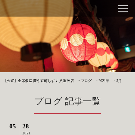
【公式】全席個室 夢や京町しずく 八重洲店
>
ブログ
>
2021年
>
5月
ブログ 記事一覧
05
28
2021