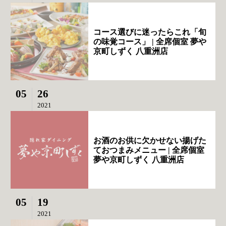
コース選びに迷ったらこれ「旬
の味覚コース」 | 全席個室 夢や
京町しずく 八重洲店
05
26
2021
お酒のお供に欠かせない揚げた
ておつまみメニュー | 全席個室
夢や京町しずく 八重洲店
05
19
2021