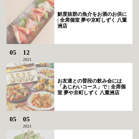
鮮度抜群の魚介をお酒のお供に
| 全席個室 夢や京町しずく 八重
洲店
05
12
2021
お友達との普段の飲み会には
「あじわいコース」で | 全席個
室 夢や京町しずく 八重洲店
05
05
2021