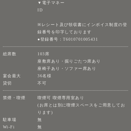
▼電子マネー
ID
※レシート及び領収書にインボイス制度の登
録番号を印字しております
●登録番号：T6010701005431
総席数
103席
座敷席あり・掘りごたつ席あり
座椅子あり・ソファー席あり
宴会最大
36名様
貸切
不可
禁煙・喫煙
喫煙可 喫煙専用室あり
(お席とは別に喫煙スペースをご用意してお
ります)
駐車場
無
Wi-Fi
無