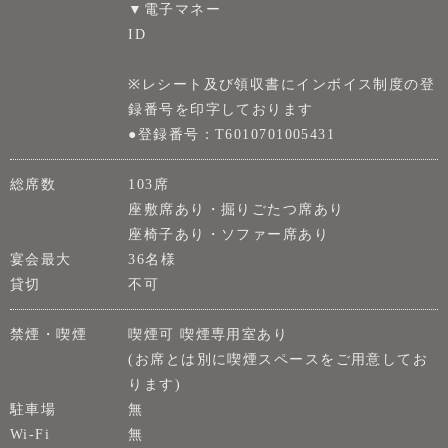
▼電子マネー
ID
※レシート及び領収書にインボイス制度の登
録番号を印字しております
●登録番号：T6010701005431
総席数
103席
座敷席あり・掘りごたつ席あり
座椅子あり・ソファー席あり
宴会最大
36名様
貸切
不可
禁煙・喫煙
喫煙可 喫煙専用室あり
(お席とは別に喫煙スペースをご用意してお
ります)
駐車場
無
Wi-Fi
無