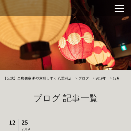
【公式】全席個室 夢や京町しずく 八重洲店
>
ブログ
>
2019年
>
12月
ブログ 記事一覧
12
25
2019