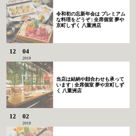
令和初の忘新年会は プレミアム
な料理をどうぞ | 全席個室 夢や
京町しずく 八重洲店
12
04
2019
当店は結納や顔合わせも承って
います | 全席個室 夢や京町しず
く 八重洲店
12
02
2019