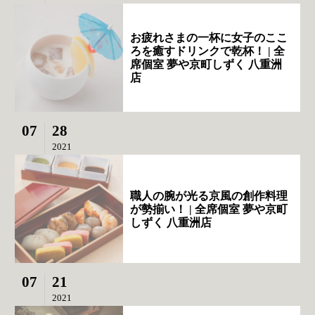
お疲れさまの一杯に女子のここ
ろを癒すドリンクで乾杯！ | 全
席個室 夢や京町しずく 八重洲
店
07
28
2021
職人の腕が光る京風の創作料理
が勢揃い！ | 全席個室 夢や京町
しずく 八重洲店
07
21
2021