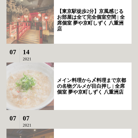
【東京駅徒歩2分】京風感じる
お部屋は全て完全個室空間 | 全
席個室 夢や京町しずく 八重洲
店
07
14
2021
メイン料理から〆料理まで京都
の名物グルメが目白押し | 全席
個室 夢や京町しずく 八重洲店
07
07
2021