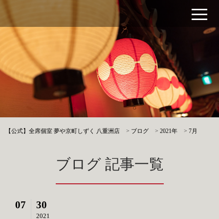
【公式】全席個室 夢や京町しずく 八重洲店
>
ブログ
>
2021年
>
7月
ブログ 記事一覧
07
30
2021