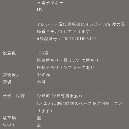
▼電子マネー
ID
※レシート及び領収書にインボイス制度の登
録番号を印字しております
●登録番号：T6010701005431
総席数
103席
座敷席あり・掘りごたつ席あり
座椅子あり・ソファー席あり
宴会最大
36名様
貸切
不可
禁煙・喫煙
喫煙可 喫煙専用室あり
(お席とは別に喫煙スペースをご用意してお
ります)
駐車場
無
Wi-Fi
無