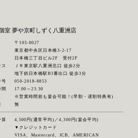
個室 夢や京町しずく
八重洲店
〒103-0027
東京都中央区日本橋3-2-17
日本橋三丁目ビル2F 受付2F
セス
ＪＲ東京駅八重洲北口 徒歩2分
地下鉄日本橋駅B3番出口 徒歩3分
番号
050-2018-8853
時間
17:00～23:30
※営業時間前も宴会可能！(早割・遅割特典有)
日
無
予算
4,500円(通常平均)／4,300円(宴会平均)
▼クレジットカード
VISA、Mastercard、JCB、AMERICAN