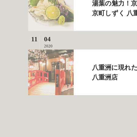
湯葉の魅力！京
京町しずく 八
11
04
2020
八重洲に現れた
八重洲店