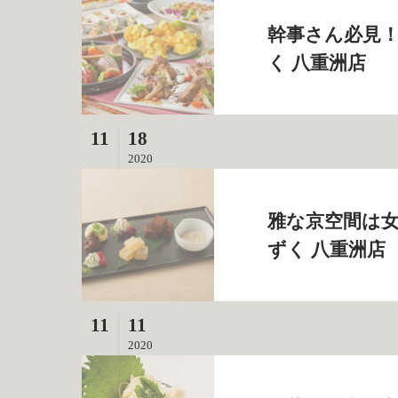
幹事さん必見！
く 八重洲店
11
18
2020
雅な京空間は女
ずく 八重洲店
11
11
2020