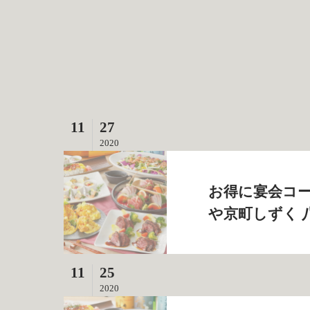
11
27
2020
お得に宴会コー
や京町しずく 
11
25
2020