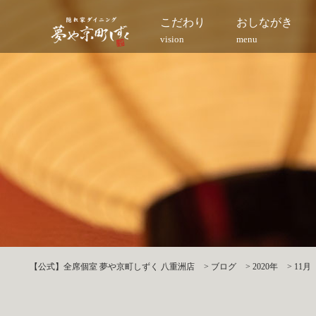
こだわり
おしながき
vision
menu
【公式】全席個室 夢や京町しずく 八重洲店
>
ブログ
>
2020年
>
11月