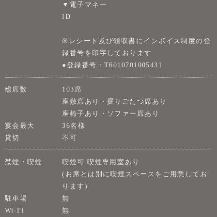
▼電子マネー
ID
※レシート及び領収書にインボイス制度の登
録番号を印字しております
●登録番号：T6010701005431
総席数
103席
座敷席あり・掘りごたつ席あり
座椅子あり・ソファー席あり
宴会最大
36名様
貸切
不可
禁煙・喫煙
喫煙可 喫煙専用室あり
(お席とは別に喫煙スペースをご用意してお
ります)
駐車場
無
Wi-Fi
無