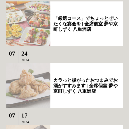
「厳選コース」でちょっとぜい
たくな宴会を | 全席個室 夢や京
町しずく 八重洲店
07
24
2024
カラっと揚がったおつまみでお
酒がすすみます | 全席個室 夢や
京町しずく 八重洲店
07
17
2024