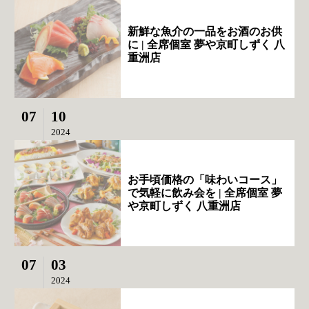
新鮮な魚介の一品をお酒のお供
に | 全席個室 夢や京町しずく 八
重洲店
07
10
2024
お手頃価格の「味わいコース」
で気軽に飲み会を | 全席個室 夢
や京町しずく 八重洲店
07
03
2024