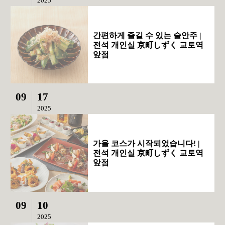
2025
간편하게 즐길 수 있는 술안주 |
전석 개인실 京町しずく 교토역
앞점
09
17
2025
가을 코스가 시작되었습니다! |
전석 개인실 京町しずく 교토역
앞점
09
10
2025