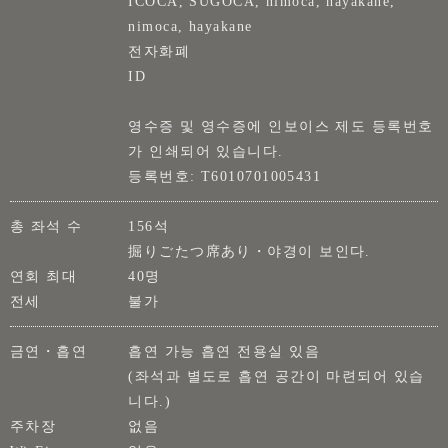
ICOCA, SUGOCA, nimoca, hayakane,
nimoca, hayakane
전자화폐
ID
영수증 및 영수증에 인보이스 제도 등록번호
가 인쇄되어 있습니다.
등록번호: T6010701005431
총 좌석 수
156석
掘りごたつ席あり・야경이 보인다.
연회 최대
40명
전세
불가
금연・흡연
흡연 가능 흡연 전용실 있음
(좌석과 별도로 흡연 공간이 마련되어 있습
니다.)
주차장
없음