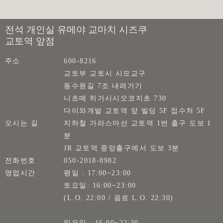
전석 개인실 유메야 교마치 시즈쿠
교토역 앞점
주소
600-8216
교토부 교토시 시모교구
동수원길 7조 내려가기
니초메 히가시시오코지초 730
다이와개발 교토역 앞 빌딩 5F 접수처 5F
오시는 길
지하철 가라스마선 교토역 1번 출구 도보 1
분
JR 교토역 중앙출구에서 도보 3분
전화번호
050-2018-8982
영업시간
평일 : 17:00~23:00
토요일: 16:00~23:00
(L.O. 22:00 / 음료 L.O. 22:30)
일요일 : 16:00~22:30