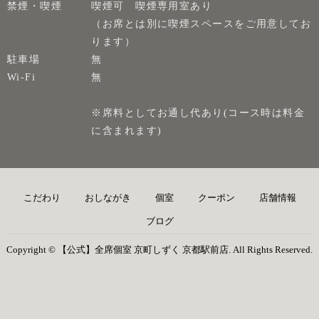
禁煙・喫煙
喫煙可 喫煙専用室あり
（お席とは別に喫煙スペースをご用意してお
ります）
駐車場
無
Wi-Fi
無
※席料としてお通し代あり(コース時は料金
に含まれます)
こだわり
おしながき
個室
クーポン
店舗情報
ブログ
Copyright © 【公式】全席個室 京町しずく 京都駅前店. All Rights Reserved.