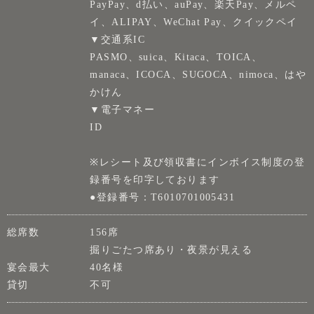
PayPay、d払い、auPay、楽天Pay、メルペ
イ、ALIPAY、WeChat Pay、クイックペイ
▼交通系IC
PASMO、suica、Kitaca、TOICA、
manaca、ICOCA、SUGOCA、nimoca、はや
かけん
▼電子マネー
ID
※レシート及び領収書にインボイス制度の登
録番号を印字しております
●登録番号：T6010701005431
総席数
156席
掘りごたつ席あり・夜景が見える
宴会最大
40名様
貸切
不可