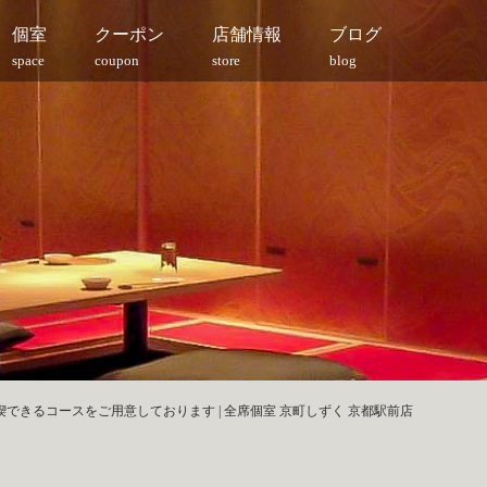
個室
クーポン
店舗情報
ブログ
space
coupon
store
blog
できるコースをご用意しております | 全席個室 京町しずく 京都駅前店