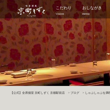
こだわり
おしながき
vision
menu
【公式】全席個室 京町しずく 京都駅前店
>
ブログ
>
しゃぶしゃぶを満喫