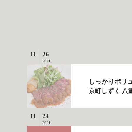
11
26
2021
しっかりボリュ
京町しずく 八
11
24
2021