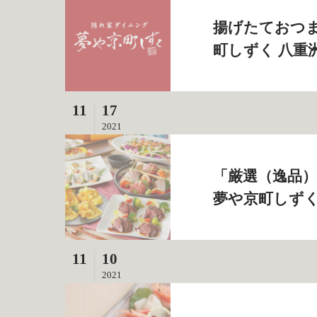
揚げたておつま
町しずく 八重
11
17
2021
「厳選（逸品）
夢や京町しずく
11
10
2021