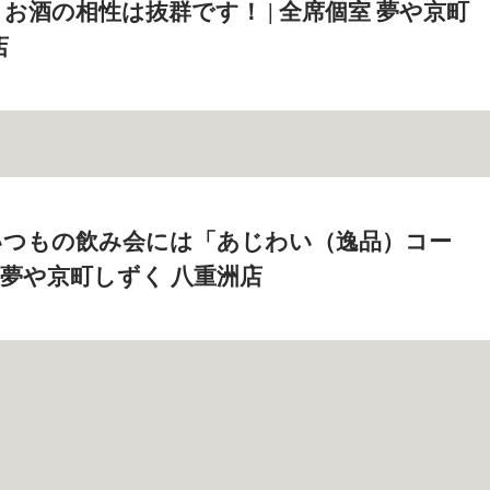
お酒の相性は抜群です！ | 全席個室 夢や京町
店
いつもの飲み会には「あじわい（逸品）コー
室 夢や京町しずく 八重洲店