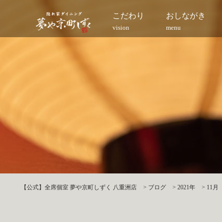
こだわり
おしながき
vision
menu
【公式】全席個室 夢や京町しずく 八重洲店
>
ブログ
>
2021年
>
11月