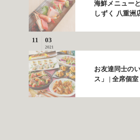
海鮮メニューと
しずく 八重洲
11
03
2021
お友達同士の
ス」 | 全席個