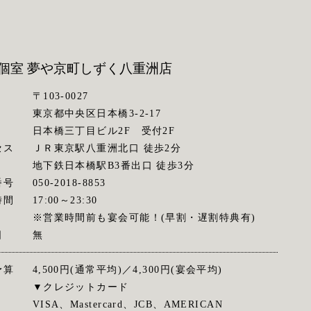
個室 夢や京町しずく
八重洲店
〒103-0027
東京都中央区日本橋3-2-17
日本橋三丁目ビル2F 受付2F
セス
ＪＲ東京駅八重洲北口 徒歩2分
地下鉄日本橋駅B3番出口 徒歩3分
番号
050-2018-8853
時間
17:00～23:30
※営業時間前も宴会可能！(早割・遅割特典有)
日
無
予算
4,500円(通常平均)／4,300円(宴会平均)
▼クレジットカード
VISA、Mastercard、JCB、AMERICAN