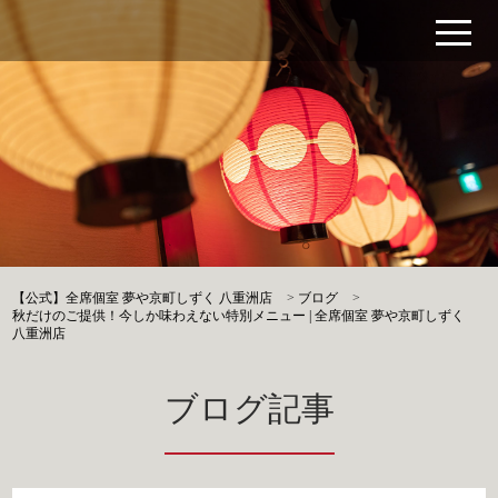
【公式】全席個室 夢や京町しずく 八重洲店
>
ブログ
>
秋だけのご提供！今しか味わえない特別メニュー | 全席個室 夢や京町しずく
八重洲店
ブログ記事