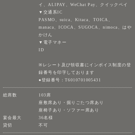
イ、ALIPAY、WeChat Pay、クイックペイ
▼交通系IC
PASMO、suica、Kitaca、TOICA、
manaca、ICOCA、SUGOCA、nimoca、はや
かけん
▼電子マネー
ID
※レシート及び領収書にインボイス制度の登
録番号を印字しております
●登録番号：T6010701005431
総席数
103席
座敷席あり・掘りごたつ席あり
座椅子あり・ソファー席あり
宴会最大
36名様
貸切
不可