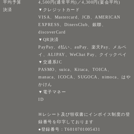
平均予算
4,500円(通常平均)／4,300円(宴会平均)
決済
▼クレジットカード
VISA、Mastercard、JCB、AMERICAN
EXPRESS、DinersClub、銀聯、
discoverCard
▼QR決済
PayPay、d払い、auPay、楽天Pay、メルペ
イ、ALIPAY、WeChat Pay、クイックペイ
▼交通系IC
PASMO、suica、Kitaca、TOICA、
manaca、ICOCA、SUGOCA、nimoca、はや
かけん
▼電子マネー
ID
※レシート及び領収書にインボイス制度の登
録番号を印字しております
●登録番号：T6010701005431