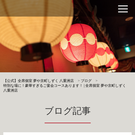
【公式】全席個室 夢や京町しずく 八重洲店
>
ブログ
>
特別な場に！豪華すぎるご宴会コースあります！ | 全席個室 夢や京町しずく
八重洲店
ブログ記事