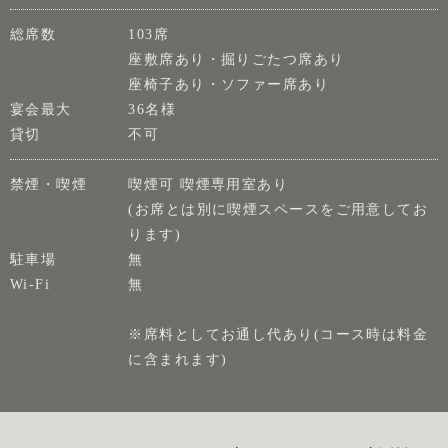
総席数
103席
座敷席あり・掘りごたつ席あり
座椅子あり・ソファー席あり
宴会最大
36名様
貸切
不可
禁煙・喫煙
喫煙可 喫煙専用室あり
(お席とは別に喫煙スペースをご用意してお
ります)
駐車場
無
Wi-Fi
無
※席料としてお通し代あり(コース時は料金
に含まれます)