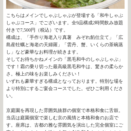
こちらはメインでしゃぶしゃぶが登場する「和牛しゃぶ
しゃぶコース」でございます。全9品構成2時間飲み放題
付きで7,500円（税込）です。
構成は、「手作り海老入り真薯 みぞれ餡仕立て」「広
島産牡蠣と海老の天婦羅」「雲丹、蟹、いくらの茶碗蒸
し」など豪華なお料理が続きます。
そしてお待ちかねメインの「黒毛和牛のしゃぶしゃぶ」
です！霜の乗り切った最高級黒毛和牛は、驚きの柔らか
さ。極上の味をお楽しみください！
いずれも豪華すぎる構成となっております。特別な場を
より特別にするご宴会コースでした。ぜひご利用くださ
い。
京庭園を再現した雰囲気抜群の個室で本格和食に舌鼓。
当店は庭園個室で楽しむ京の風情と本格和食のお店で
す。座席は、古都の雅な雰囲気を演出した完全個室にご