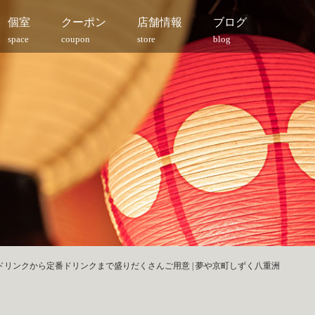
個室
クーポン
店舗情報
ブログ
space
coupon
store
blog
ドリンクから定番ドリンクまで盛りだくさんご用意 | 夢や京町しずく八重洲