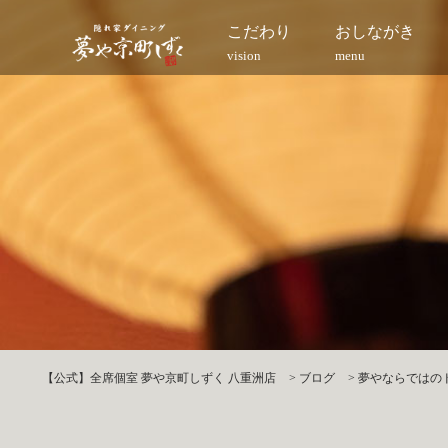
こだわり
おしながき
vision
menu
【公式】全席個室 夢や京町しずく 八重洲店
>
ブログ
>
夢やならではの