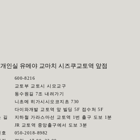
 개인실 유메야 교마치 시즈쿠
교토역 앞점
600-8216
교토부 교토시 시모교구
동수원길 7조 내려가기
니초메 히가시시오코지초 730
다이와개발 교토역 앞 빌딩 5F 접수처 5F
 길
지하철 가라스마선 교토역 1번 출구 도보 1분
JR 교토역 중앙출구에서 도보 3분
번호
050-2018-8982