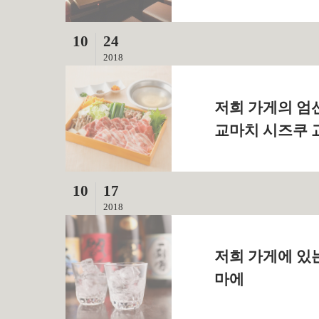
10
24
2018
저희 가게의 엄
교마치 시즈쿠 
10
17
2018
저희 가게에 있는
마에