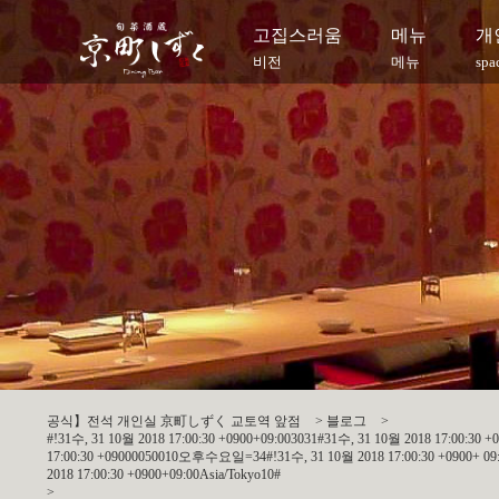
고집스러움
메뉴
개
비전
메뉴
spa
공식】전석 개인실 京町しずく 교토역 앞점
>
블로그
>
#!31수, 31 10월 2018 17:00:30 +0900+09:003031#31수, 31 10월 2018 17:00:30 
17:00:30 +09000050010오후수요일=34#!31수, 31 10월 2018 17:00:30 +0900+ 09:00
2018 17:00:30 +0900+09:00Asia/Tokyo10#
>