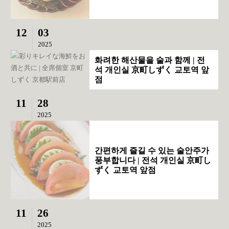
12
03
2025
화려한 해산물을 술과 함께 | 전
석 개인실 京町しずく 교토역 앞
점
11
28
2025
간편하게 즐길 수 있는 술안주가
풍부합니다 | 전석 개인실 京町し
ずく 교토역 앞점
11
26
2025