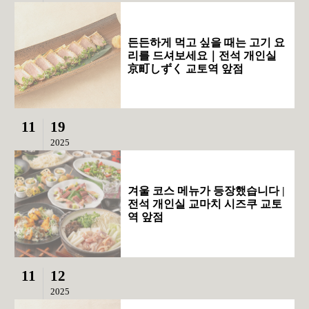
든든하게 먹고 싶을 때는 고기 요
리를 드셔보세요｜전석 개인실
京町しずく 교토역 앞점
11
19
2025
겨울 코스 메뉴가 등장했습니다 |
전석 개인실 교마치 시즈쿠 교토
역 앞점
11
12
2025