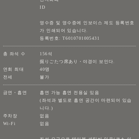
ID
영수증 및 영수증에 인보이스 제도 등록번호
가 인쇄되어 있습니다.
등록번호: T6010701005431
총 좌석 수
156석
掘りごたつ席あり・야경이 보인다.
연회 최대
40명
전세
불가
금연・흡연
흡연 가능 흡연 전용실 있음
(좌석과 별도로 흡연 공간이 마련되어 있습
니다.)
주차장
없음
Wi-Fi
없음
좌석 요금으로 테이블 세팅비 있음(코스 이