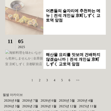
어른들의 술자리에 추천하는 메
뉴｜전석 개인실 京町しずく 교
토역 앞점
11
05
2025
해산물 요리를 맛보며 건배하지
않겠습니까｜전석 개인실 京町
しずく 교토역 앞점
1
2
3
4
5
6
>>
월별 아카이브
2026년 8월
2026년 7월
2026년 6월
2026년 5월
2026년 4월
2026년 3월
2026년 2월
2026년 1월
2025년 12월
2025년 11월