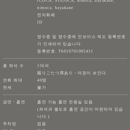
ICOCA, SUGOCA, nimoca, hayakane,
nimoca, hayakane
전자화폐
ID
영수증 및 영수증에 인보이스 제도 등록번호
가 인쇄되어 있습니다.
등록번호: T6010701005431
총 좌석 수
156석
掘りごたつ席あり・야경이 보인다.
연회 최대
40명
전세
불가
금연・흡연
흡연 가능 흡연 전용실 있음
(좌석과 별도로 흡연 공간이 마련되어 있습
니다.)
주차장
없음