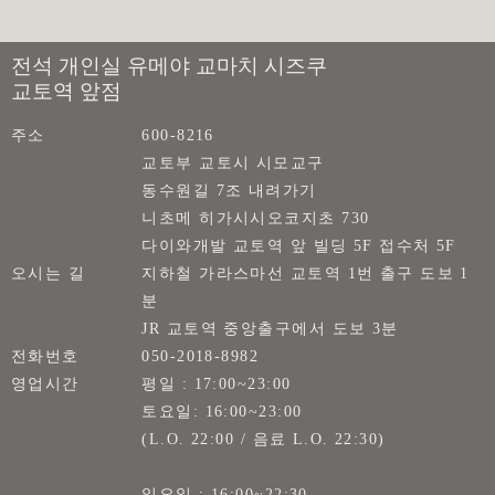
전석 개인실 유메야 교마치 시즈쿠
교토역 앞점
주소
600-8216
교토부 교토시 시모교구
동수원길 7조 내려가기
니초메 히가시시오코지초 730
다이와개발 교토역 앞 빌딩 5F 접수처 5F
오시는 길
지하철 가라스마선 교토역 1번 출구 도보 1
분
JR 교토역 중앙출구에서 도보 3분
전화번호
050-2018-8982
영업시간
평일 : 17:00~23:00
토요일: 16:00~23:00
(L.O. 22:00 / 음료 L.O. 22:30)
일요일 : 16:00~22:30