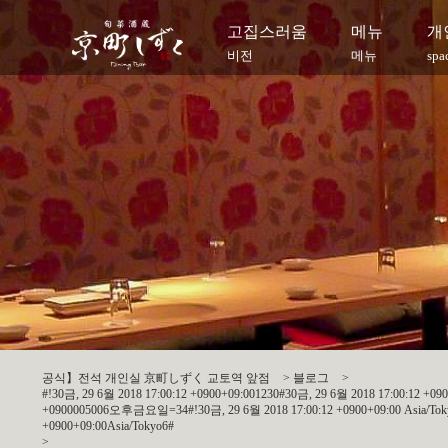
고집스러움
메뉴
개
비전
메뉴
spa
공식】전석 개인실 京町しずく 교토역 앞점
>
블로그
>
#!30금, 29 6월 2018 17:00:12 +0900+09:001230#30금, 29 6월 2018 17:00:12 +0
+0900005006오후금요일=34#!30금, 29 6월 2018 17:00:12 +0900+09:00 Asia/Tokyo6
+0900+09:00Asia/Tokyo6#
>