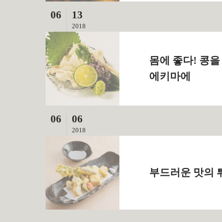
06
13
2018
몸에 좋다! 콩을
에키마에
06
06
2018
부드러운 맛의 