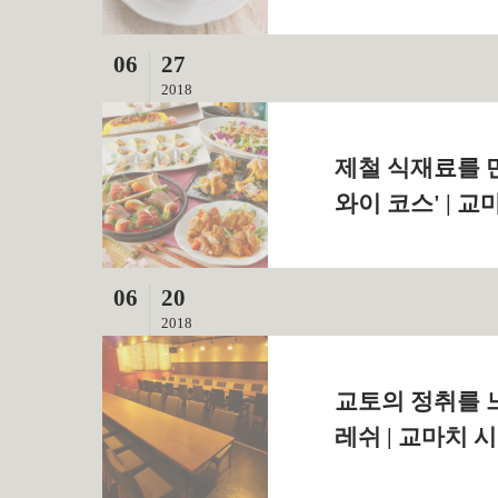
06
27
2018
제철 식재료를 
와이 코스' | 
06
20
2018
교토의 정취를 느
레쉬 | 교마치