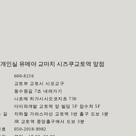
 개인실 유메야 교마치 시즈쿠
교토역 앞점
600-8216
교토부 교토시 시모교구
동수원길 7조 내려가기
니초메 히가시시오코지초 730
다이와개발 교토역 앞 빌딩 5F 접수처 5F
 길
지하철 가라스마선 교토역 1번 출구 도보 1분
JR 교토역 중앙출구에서 도보 3분
번호
050-2018-8982