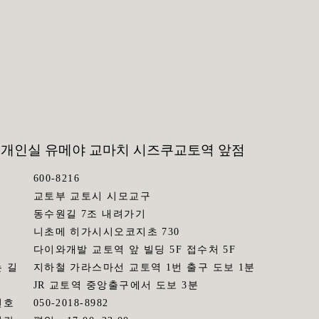
 개인실 유메야 교마치 시즈쿠
교토역 앞점
600-8216
교토부 교토시 시모교구
동수원길 7조 내려가기
니초메 히가시시오코지초 730
다이와개발 교토역 앞 빌딩 5F 접수처 5F
 길
지하철 가라스마선 교토역 1번 출구 도보 1분
JR 교토역 중앙출구에서 도보 3분
번호
050-2018-8982