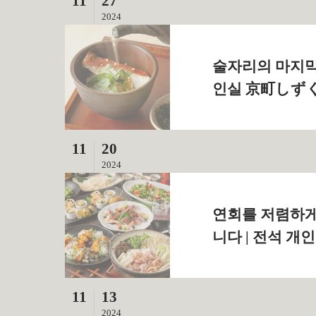
11
27
2024
술자리의 마지막
인실 京町しずく
11
20
2024
연회를 저렴하게 
니다 | 전석 
11
13
2024