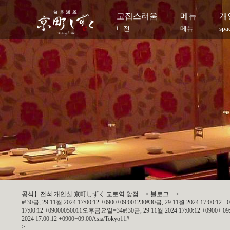
고집스러움
메뉴
개
비전
메뉴
spa
공식】전석 개인실 京町しずく 교토역 앞점
>
블로그
>
#!30금, 29 11월 2024 17:00:12 +0900+09:001230#30금, 29 11월 2024 17:00:12 
17:00:12 +09000050011오후금요일=34#!30금, 29 11월 2024 17:00:12 +0900+ 09:00
2024 17:00:12 +0900+09:00Asia/Tokyo11#
>