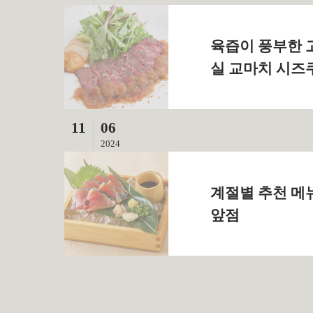
육즙이 풍부한 
실 교마치 시즈
11
06
2024
계절별 추천 메
앞점