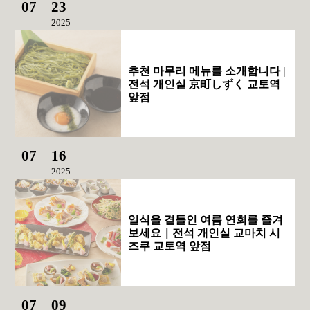
07
23
2025
추천 마무리 메뉴를 소개합니다 |
전석 개인실 京町しずく 교토역
앞점
07
16
2025
일식을 곁들인 여름 연회를 즐겨
보세요｜전석 개인실 교마치 시
즈쿠 교토역 앞점
07
09