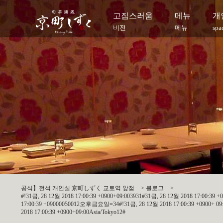
고집스러움
메뉴
개
비전
메뉴
spa
공식】전석 개인실 京町しずく 교토역 앞점
>
블로그
>
#!31금, 28 12월 2018 17:00:39 +0900+09:003931#31금, 28 12월 2018 17:00:39
17:00:39 +09000050012오후금요일=34#!31금, 28 12월 2018 17:00:39 +0900+ 09:00
2018 17:00:39 +0900+09:00Asia/Tokyo12#