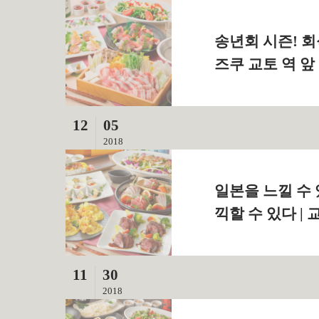
송년회 시즌! 
즈쿠 교토 역 앞
12
05
2018
일본을 느낄 수
끽할 수 있다 |
11
30
2018