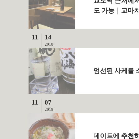
교토역 근처에서
도 가능｜교마치
11
14
2018
엄선된 사케를 소
11
07
2018
데이트에 추천하는