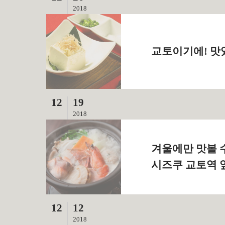
2018
교토이기에! 맛있
12
19
2018
겨울에만 맛볼 
시즈쿠 교토역 
12
12
2018