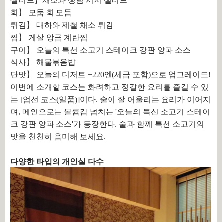
샐러드】채소와 생햄 시저 샐러드
회】 모둠 회 모듬
튀김】 대하와 제철 채소 튀김
찜】 게살 앙금 계란찜
구이】 오늘의 특선 소고기 스테이크 강판 양파 소스
식사】 해물볶음밥
단맛】 오늘의 디저트 +220엔(세금 포함)으로 업그레이드!
이번에 소개할 코스는 화려하고 정갈한 요리를 즐길 수 있
는 [엄선 코스(일품)]이다. 술이 잘 어울리는 요리가 이어지
며, 메인으로는 볼륨감 넘치는 '오늘의 특선 소고기 스테이
크 강판 양파 소스'가 등장한다. 술과 함께 특선 소고기의
맛을 천천히 음미해 보세요.
다양한 타입의 개인실 다수