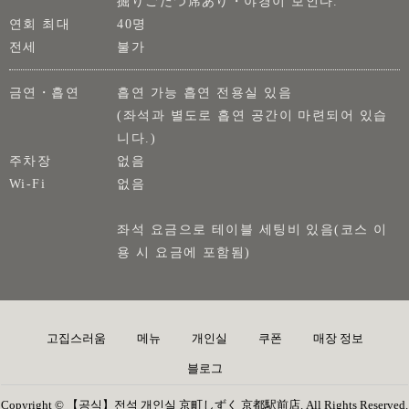
掘りごたつ席あり・야경이 보인다.
연회 최대
40명
전세
불가
금연・흡연
흡연 가능 흡연 전용실 있음
(좌석과 별도로 흡연 공간이 마련되어 있습
니다.)
주차장
없음
Wi-Fi
없음
좌석 요금으로 테이블 세팅비 있음(코스 이
용 시 요금에 포함됨)
고집스러움
메뉴
개인실
쿠폰
매장 정보
블로그
Copyright © 【공식】전석 개인실 京町しずく 京都駅前店. All Rights Reserved.