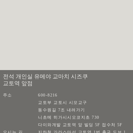
전석 개인실 유메야 교마치 시즈쿠
교토역 앞점
주소
600-8216
교토부 교토시 시모교구
동수원길 7조 내려가기
니초메 히가시시오코지초 730
다이와개발 교토역 앞 빌딩 5F 접수처 5F
오시는 길
지하철 가라스마선 교토역 1번 출구 도보 1