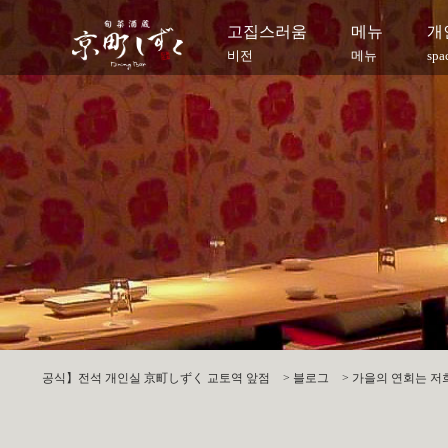
고집스러움
메뉴
개
비전
메뉴
spa
공식】전석 개인실 京町しずく 교토역 앞점
>
블로그
>
가을의 연회는 저