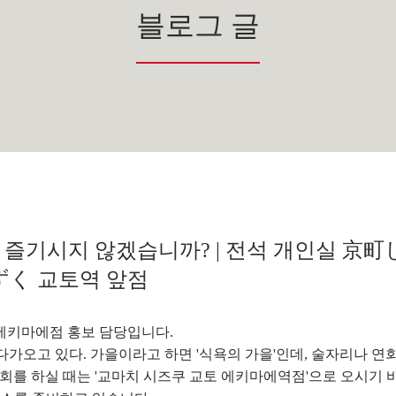
블로그 글
즐기시지 않겠습니까? | 전석 개인실 京町
ずく 교토역 앞점
에키마에점 홍보 담당입니다.
다가오고 있다. 가을이라고 하면 '식욕의 가을'인데, 술자리나 연
회를 하실 때는 '교마치 시즈쿠 교토 에키마에역점'으로 오시기 