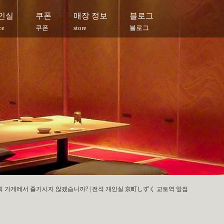
인실
쿠폰
매장 정보
블로그
ce
쿠폰
store
블로그
희 가게에서 즐기시지 않겠습니까? | 전석 개인실 京町しずく 교토역 앞점