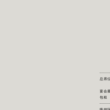
总席
宴会
包租
吸烟