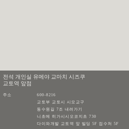
전석 개인실 유메야 교마치 시즈쿠
교토역 앞점
주소
600-8216
교토부 교토시 시모교구
동수원길 7조 내려가기
니초메 히가시시오코지초 730
다이와개발 교토역 앞 빌딩 5F 접수처 5F