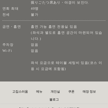
掘りごたつ席あり・야경이 보인다.
연회 최대
40명
전세
불가
금연・흡연
흡연 가능 흡연 전용실 있음
(좌석과 별도로 흡연 공간이 마련되어 있습
니다.)
주차장
없음
Wi-Fi
없음
좌석 요금으로 테이블 세팅비 있음(코스 이
용 시 요금에 포함됨)
고집스러움
메뉴
개인실
쿠폰
매장 정보
블로그