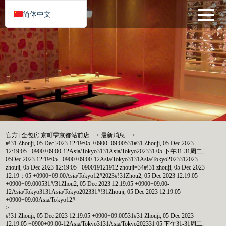
简体中文
官方] 全包房 京町雫京都站前店
>
最新消息
>
#!31 Zhouji, 05 Dec 2023 12:19:05 +0900+09:00531#31 Zhouji, 05 Dec 2023
12:19:05 +0900+09:00-12Asia/Tokyo3131Asia/Tokyo202331 05 下午31-31周二,
05Dec 2023 12:19:05 +0900+09:00-12Asia/Tokyo3131Asia/Tokyo2023312023
zhouji, 05 Dec 2023 12:19:05 +090019121912 zhouji=34#!31 zhouji, 05 Dec 2023
12:19：05 +0900+09:00Asia/Tokyo12#2023#!31Zhou2, 05 Dec 2023 12:19:05
+0900+09:000531#/31Zhou2, 05 Dec 2023 12:19:05 +0900+09:00-
12Asia/Tokyo3131Asia/Tokyo202331#!31Zhouji, 05 Dec 2023 12:19:05
+0900+09:00Asia/Tokyo12#
>
#!31 Zhouji, 05 Dec 2023 12:19:05 +0900+09:00531#31 Zhouji, 05 Dec 2023
12:19:05 +0900+09:00-12Asia/Tokyo3131Asia/Tokyo202331 05 下午31-31周二,