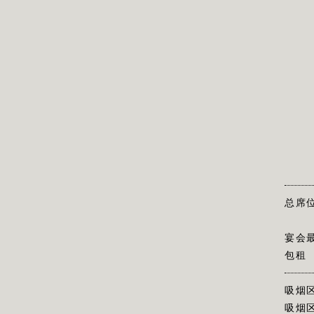
总席
宴会
包租
吸烟
吸烟