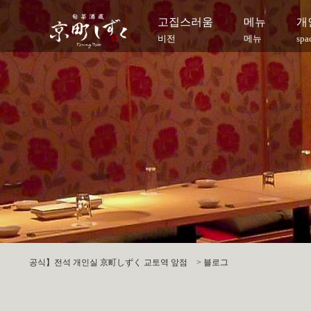
고집스러움
메뉴
개
비전
메뉴
spa
공식】전석 개인실 京町しずく 교토역 앞점
>
블로그