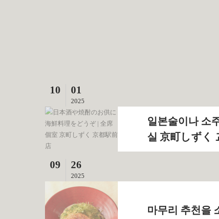
10
01
2025
일본술이나 소주
실 京町しずく 
09
26
2025
마무리 추천을 