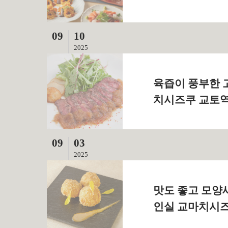
09
10
2025
육즙이 풍부한 
치시즈쿠 교토역
09
03
2025
맛도 좋고 모양
인실 교마치시즈