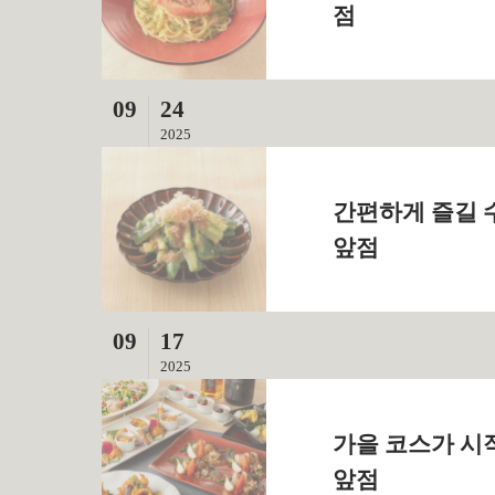
점
09
24
2025
간편하게 즐길 
앞점
09
17
2025
가을 코스가 시
앞점