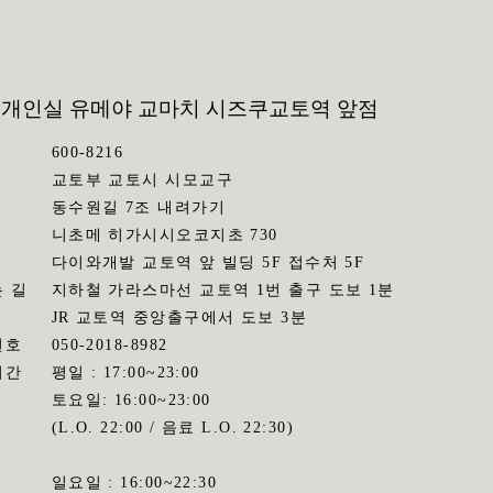
 개인실 유메야 교마치 시즈쿠
교토역 앞점
600-8216
교토부 교토시 시모교구
동수원길 7조 내려가기
니초메 히가시시오코지초 730
다이와개발 교토역 앞 빌딩 5F 접수처 5F
 길
지하철 가라스마선 교토역 1번 출구 도보 1분
JR 교토역 중앙출구에서 도보 3분
번호
050-2018-8982
시간
평일 : 17:00~23:00
토요일: 16:00~23:00
(L.O. 22:00 / 음료 L.O. 22:30)
일요일 : 16:00~22:30