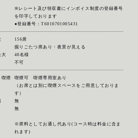
※レシート及び領収書にインボイス制度の登録番号
を印字しております
●登録番号：T6010701005431
数
156席
掘りごたつ席あり・夜景が見える
最大
40名様
不可
・喫煙
喫煙可 喫煙専用室あり
（お席とは別に喫煙スペースをご用意しておりま
す）
場
無
無
※席料としてお通し代あり(コース時は料金に含ま
れます)