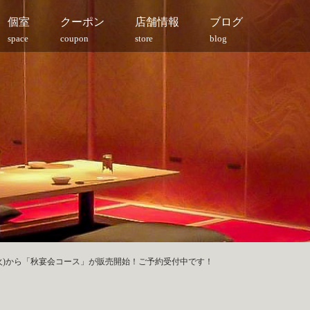
個室
クーポン
店舗情報
ブログ
space
coupon
store
blog
6日(火)から「秋宴会コース」が販売開始！ご予約受付中です！