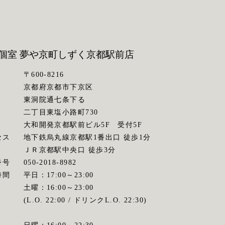
個室 夢や京町しずく
京都駅前店
〒600-8216
京都府京都市下京区
東洞院通七条下る
二丁目東塩小路町730
大和開発京都駅前ビル5F 受付5F
セス
地下鉄烏丸線京都駅1番出口 徒歩1分
ＪＲ京都駅中央口 徒歩3分
番号
050-2018-8982
時間
平日：17:00～23:00
土曜：16:00～23:00
(L.O. 22:00 / ドリンクL.O. 22:30)