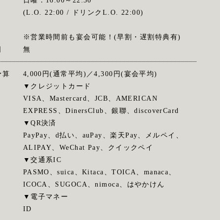
日曜：16:00～22:30
(L.O. 22:00 / ドリンクL.O. 22:00)
※営業時間前も宴会可能！(早割・遅割特典有)
日
無
予算
4,000円(通常平均)／4,300円(宴会平均)
▼クレジットカード
VISA、Mastercard、JCB、AMERICAN
EXPRESS、DinersClub、銀聯、discoverCard
▼QR決済
PayPay、d払い、auPay、楽天Pay、メルペイ、
ALIPAY、WeChat Pay、クイックペイ
▼交通系IC
PASMO、suica、Kitaca、TOICA、manaca、
ICOCA、SUGOCA、nimoca、はやかけん
▼電子マネー
ID