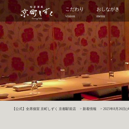
こだわり
おしながき
vision
menu
【公式】全席個室 京町しずく 京都駅前店
>
新着情報
>
2025年8月2