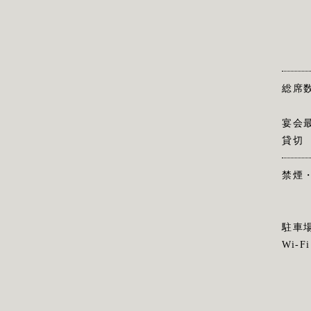
総席
宴会
貸切
禁煙
駐車
Wi-Fi