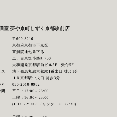
個室 夢や京町しずく
京都駅前店
〒600-8216
京都府京都市下京区
東洞院通七条下る
二丁目東塩小路町730
大和開発京都駅前ビル5F 受付5F
セス
地下鉄烏丸線京都駅1番出口 徒歩1分
ＪＲ京都駅中央口 徒歩3分
番号
050-2018-8982
時間
平日：17:00～23:00
土曜：16:00～23:00
(L.O. 22:00 / ドリンクL.O. 22:30)