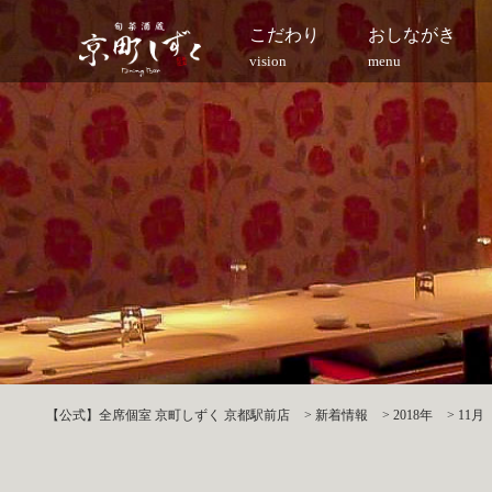
こだわり
おしながき
vision
menu
【公式】全席個室 京町しずく 京都駅前店
>
新着情報
>
2018年
>
11月