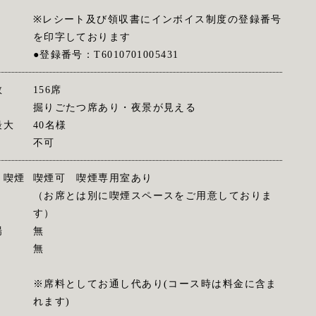
※レシート及び領収書にインボイス制度の登録番号
を印字しております
●登録番号：T6010701005431
数
156席
掘りごたつ席あり・夜景が見える
最大
40名様
不可
・喫煙
喫煙可 喫煙専用室あり
（お席とは別に喫煙スペースをご用意しておりま
す）
場
無
無
※席料としてお通し代あり(コース時は料金に含ま
れます)