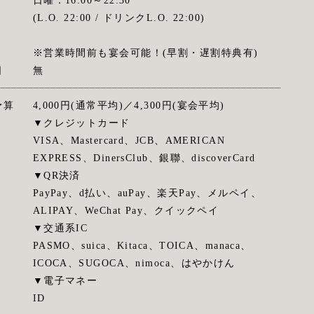
日曜：16:00～22:30
(L.O. 22:00 / ドリンクL.O. 22:00)
※営業時間前も宴会可能！(早割・遅割特典有)
日
無
予算
4,000円(通常平均)／4,300円(宴会平均)
▼クレジットカード
VISA、Mastercard、JCB、AMERICAN
EXPRESS、DinersClub、銀聯、discoverCard
▼QR決済
PayPay、d払い、auPay、楽天Pay、メルペイ、
ALIPAY、WeChat Pay、クイックペイ
▼交通系IC
PASMO、suica、Kitaca、TOICA、manaca、
ICOCA、SUGOCA、nimoca、はやかけん
▼電子マネー
ID